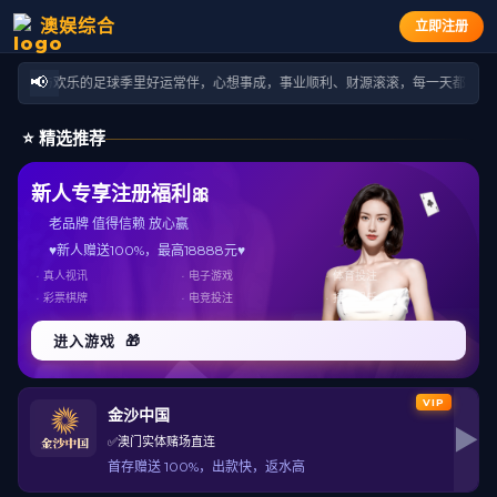
澳娱综合
立即注册
📢
充满热血与欢乐的足球季里好运常伴，心想事成，事业顺利、财源滚滚，每一天都充满
⭐ 精选推荐
新人专享注册福利🎀
老品牌 值得信赖 放心赢
♥️新人赠送100%，最高18888元♥️
·
真人视讯
·
电子游戏
·
体育投注
·
彩票棋牌
·
电竞投注
·
捕鱼娱乐
进入游戏
🎁
VIP
金沙中国
▶
✅澳门实体赌场直连
首存赠送 100%，出款快，返水高